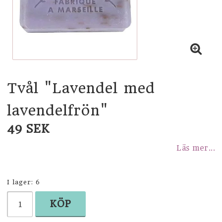
STUDENT
SHOPPA EFTER TEMA
KÖK
Tvål "Lavendel med
BADRUM
lavendelfrön"
49 SEK
BARNRUM
Läs mer...
INREDNING OCH DEKORATION
I lager: 6
KÖP
KORT OCH PAPPER