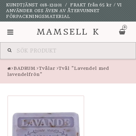
KUNDTJÄNST 018-131101 / FRAKT från 65 kr / VI
ANVÄNDER OSS ÄVEN AV ÅTERVUNNET
FÖRPACKNINGSMATERIAL
0
MAMSELL K
NYHETER
BADRUM
Tvålar
Tvål "Lavendel med
UPPSALAKULAN
lavendelfrön"
KALAS OCH FEST
SPELDOSOR