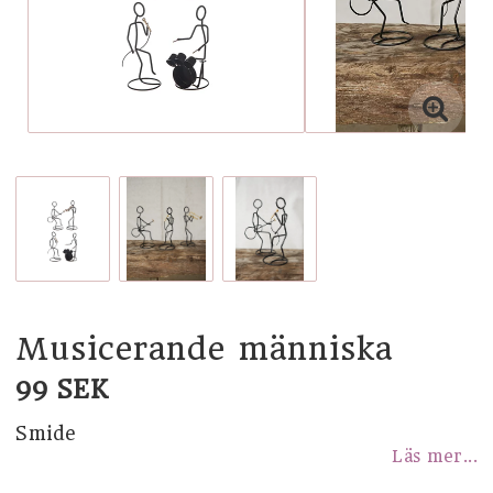
STUDENT
SHOPPA EFTER TEMA
KÖK
BADRUM
BARNRUM
Musicerande människa
INREDNING OCH DEKORATION
99 SEK
Smide
KORT OCH PAPPER
Läs mer...