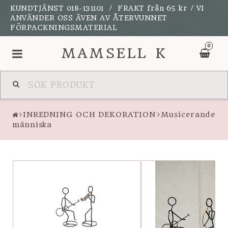
KUNDTJÄNST 018-131101 / FRAKT från 65 kr / VI
ANVÄNDER OSS ÄVEN AV ÅTERVUNNET
FÖRPACKNINGSMATERIAL
0
MAMSELL K
NYHETER
INREDNING OCH DEKORATION
Musicerande
UPPSALAKULAN
människa
KALAS OCH FEST
SPELDOSOR