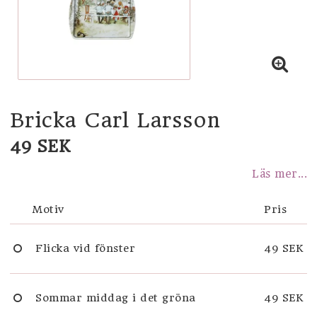
STUDENT
SHOPPA EFTER TEMA
KÖK
Bricka Carl Larsson
49 SEK
BADRUM
Läs mer...
BARNRUM
Motiv
Pris
INREDNING OCH DEKORATION
Flicka vid fönster
49 SEK
KORT OCH PAPPER
Sommar middag i det gröna
49 SEK