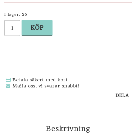
SVENSKA SOUVENIRER
I lager: 20
KÖP
DOP
Betala säkert med kort
Maila oss, vi svarar snabbt!
DELA
Beskrivning