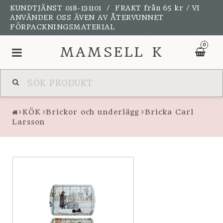
KUNDTJÄNST 018-131101 / FRAKT från 65 kr / VI
ANVÄNDER OSS ÄVEN AV ÅTERVUNNET
FÖRPACKNINGSMATERIAL
0
MAMSELL K
NYHETER
KÖK
Brickor och underlägg
Bricka Carl
UPPSALAKULAN
Larsson
KALAS OCH FEST
SPELDOSOR