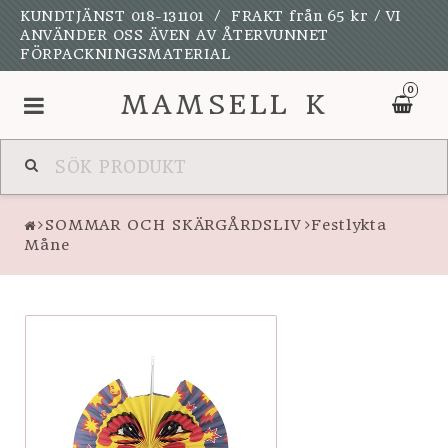
KUNDTJÄNST 018-131101 / FRAKT från 65 kr / VI
ANVÄNDER OSS ÄVEN AV ÅTERVUNNET
FÖRPACKNINGSMATERIAL
0
MAMSELL K
NYHETER
SOMMAR OCH SKÄRGÅRDSLIV
Festlykta
UPPSALAKULAN
Måne
KALAS OCH FEST
SPELDOSOR