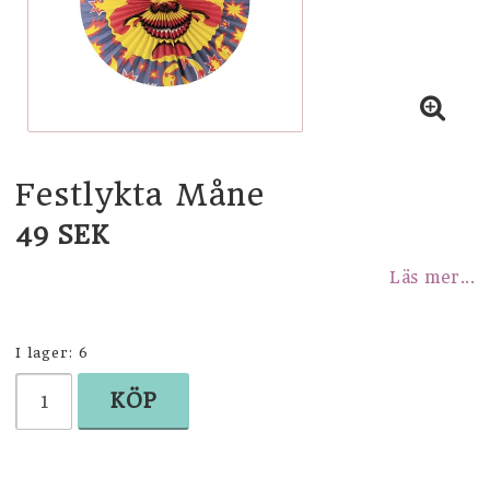
STUDENT
SHOPPA EFTER TEMA
KÖK
Festlykta Måne
BADRUM
49 SEK
Läs mer...
BARNRUM
I lager: 6
INREDNING OCH DEKORATION
KÖP
KORT OCH PAPPER